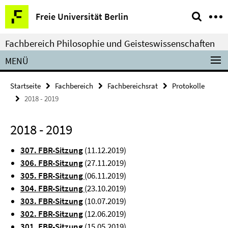
Springe
Service-
Freie Universität Berlin
direkt
Navigation
zu
Fachbereich Philosophie und Geisteswissenschaften
Inhalt
MENÜ
Startseite
Fachbereich
Fachbereichsrat
Protokolle
2018 - 2019
2018 - 2019
3
07. FBR-Sitzung
(11.12.2019)
3
06. FBR-Sitzung
(27.11.2019)
305. FBR-Sitzung
(06.11.2019)
304. FBR-Sitzung
(23.10.2019)
303. FBR-Sitzung
(10.07.2019)
302. FBR-Sitzung
(12.06.2019)
301. FBR-Sitzung
(15.05.2019)