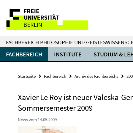
Springe
Service-
direkt
zu
Navigation
Inhalt
FACHBEREICH PHILOSOPHIE UND GEISTESWISSENSC
FACHBEREICH
INSTITUTE
STUDIUM & LE
Startseite
Fachbereich
Archiv des Fachbereichs
200
Xavier Le Roy ist neuer Valeska-Ge
Sommersemester 2009
News vom 14.05.2009