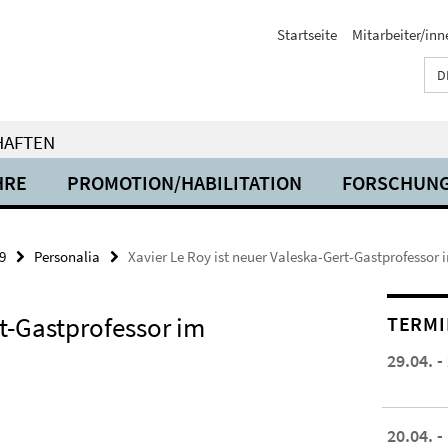
Startseite
Mitarbeiter/inn
D
HAFTEN
HRE
PROMOTION/HABILITATION
FORSCHUN
9
Personalia
Xavier Le Roy ist neuer Valeska-Gert-Gastprofesso
rt-Gastprofessor im
TERMI
29.04. -
20.04. -