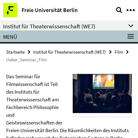
Springe
Service-
Freie Universität Berlin
direkt
Navigation
zu
Institut für Theaterwissenschaft (WE7)
Inhalt
MENÜ
Startseite
Institut für Theaterwissenschaft (WE7)
Film
Ueber_Seminar_Film
Das Seminar für
Filmwissenschaft ist Teil
des Instituts für
Theaterwissenschaft am
Fachbereich Philosophie
und
Geisteswissenschaften der
Freien Universität Berlin. Die Räumlichkeiten des Instituts