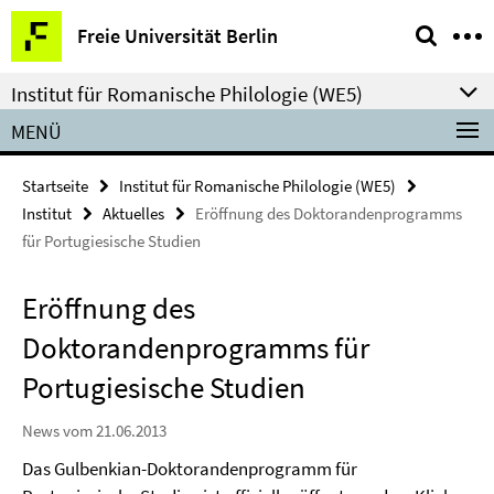
Springe
Service-
Freie Universität Berlin
direkt
Navigation
zu
Institut für Romanische Philologie (WE5)
Inhalt
MENÜ
Startseite
Institut für Romanische Philologie (WE5)
Institut
Aktuelles
Eröffnung des Doktorandenprogramms
für Portugiesische Studien
Eröffnung des
Doktorandenprogramms für
Portugiesische Studien
News vom 21.06.2013
Das Gulbenkian-Doktorandenprogramm für