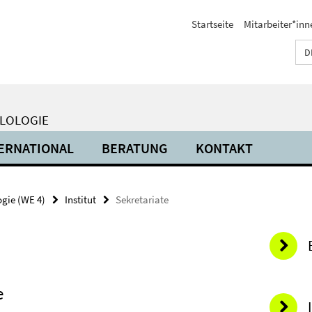
Startseite
Mitarbeiter*inn
D
ILOLOGIE
ERNATIONAL
BERATUNG
KONTAKT
ogie (WE 4)
Institut
Sekretariate
e