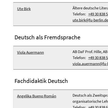
Ältere deutsche Lite
Ute Birk
Telefon:
+49 30 838 
ute.birk@fu-berlin.d
Deutsch als Fremdsprache
AB DaF Prof. Hille, AB
Viola Auermann
Telefon:
+49 30 838 
viola.auermann@fu-b
Fachdidaktik Deutsch
Deutsch als Zweitspr
Angelika Bueno Román
organisatorische Le
Telefon:
+49 30 838 