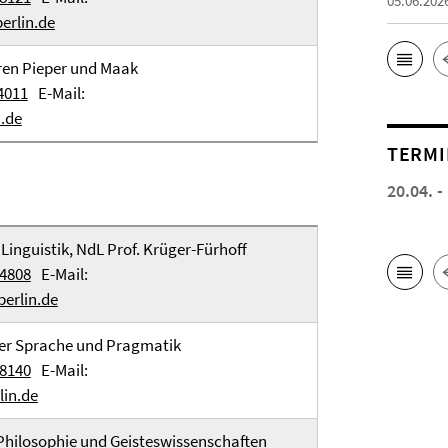
05.06.202
erlin.de
ren Pieper und Maak
4011
E-Mail:
.de
TERMI
20.04. -
 Linguistik, NdL Prof. Krüger-Fürhoff
54808
E-Mail:
erlin.de
er Sprache und Pragmatik
58140
E-Mail:
lin.de
Philosophie und Geisteswissenschaften