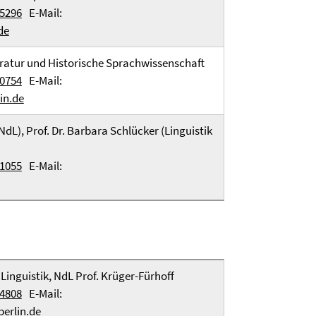
75296
E-Mail:
de
ratur und Historische Sprachwissenschaft
60754
E-Mail:
in.de
NdL), Prof. Dr. Barbara Schlücker (Linguistik
61055
E-Mail:
 Linguistik, NdL Prof. Krüger-Fürhoff
54808
E-Mail:
erlin.de