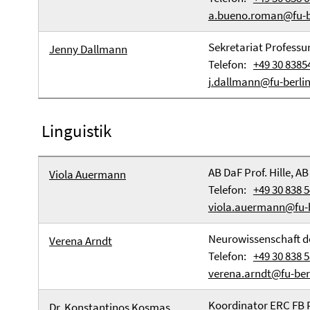
a.bueno.roman@fu-b
Sekretariat Professu
Jenny Dallmann
Telefon:
+49 30 8385
j.dallmann@fu-berlin
Linguistik
AB DaF Prof. Hille, AB
Viola Auermann
Telefon:
+49 30 838 
viola.auermann@fu-b
Neurowissenschaft d
Verena Arndt
Telefon:
+49 30 838 
verena.arndt@fu-ber
Koordinator ERC FB 
Dr. Konstantinos Kosmas