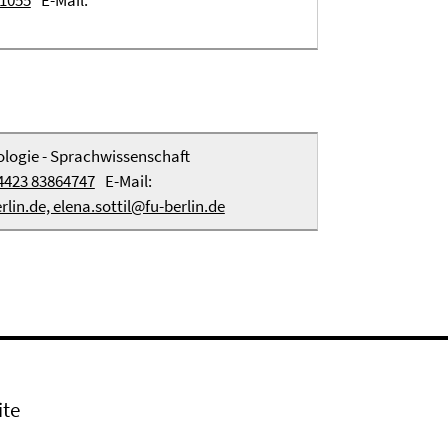
61055
E-Mail:
ologie - Sprachwissenschaft
4423 83864747
E-Mail:
lin.de, elena.sottil@fu-berlin.de
ite