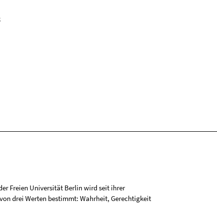
k
r Freien Universität Berlin wird seit ihrer
on drei Werten bestimmt: Wahrheit, Gerechtigkeit