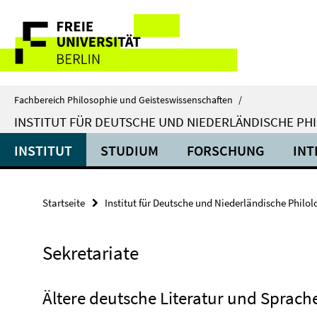
Springe
Service-
direkt
zu
Navigation
Inhalt
Fachbereich Philosophie und Geisteswissenschaften
/
INSTITUT FÜR DEUTSCHE UND NIEDERLÄNDISCHE PH
INSTITUT
STUDIUM
FORSCHUNG
INT
Startseite
Institut für Deutsche und Niederländische Philol
Sekretariate
Ältere deutsche Literatur und Sprach