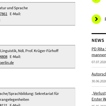
ratur und Sprache
57861
E-Mail:
e
NEWS
PD Rita
 Linguistik, NdL Prof. Krüger-Fürhoff
mannen
54808
E-Mail:
07.07.202
erlin.de
Autorsc
30.06.202
„Verlus
ache/Sprachbildung: Sekretariat für
Erster 
hrangelegenheiten
68121
E-Mail: