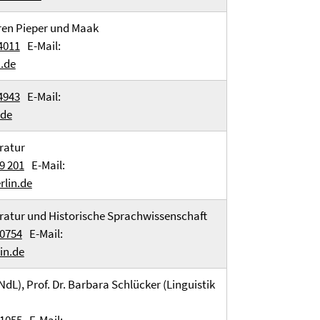
ren Pieper und Maak
4011
E-Mail:
.de
4943
E-Mail:
.de
ratur
9 201
E-Mail:
rlin.de
ratur und Historische Sprachwissenschaft
60754
E-Mail:
in.de
NdL), Prof. Dr. Barbara Schlücker (Linguistik