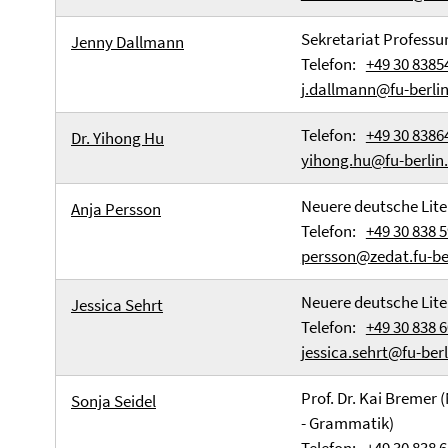
Sekretariat Professu
Jenny Dallmann
Telefon:
+49 30 8385
j.dallmann@fu-berlin
Telefon:
+49 30 8386
Dr. Yihong Hu
yihong.hu@fu-berlin
Neuere deutsche Lite
Anja Persson
Telefon:
+49 30 838 5
persson@zedat.fu-be
Neuere deutsche Lite
Jessica Sehrt
Telefon:
+49 30 838 
jessica.sehrt@fu-berl
Prof. Dr. Kai Bremer (
Sonja Seidel
- Grammatik)