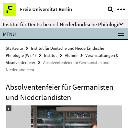
Springe
Service-
Freie Universität Berlin
direkt
Navigation
zu
Institut für Deutsche und Niederländische Philologie
Inhalt
MENÜ
Startseite
Institut für Deutsche und Niederländische
Philologie (WE 4)
Institut
Alumni
Veranstaltungen &
Absolventenfeier
Absolventenfeier für Germanisten und
Niederlandisten
Absolventenfeier für Germanisten
und Niederlandisten