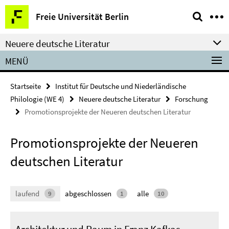
Springe
Service-
Freie Universität Berlin
direkt
Navigation
zu
Neuere deutsche Literatur
Inhalt
MENÜ
Startseite
Institut für Deutsche und Niederländische
Philologie (WE 4)
Neuere deutsche Literatur
Forschung
Promotionsprojekte der Neueren deutschen Literatur
Promotionsprojekte der Neueren
deutschen Literatur
laufend
abgeschlossen
alle
9
1
10