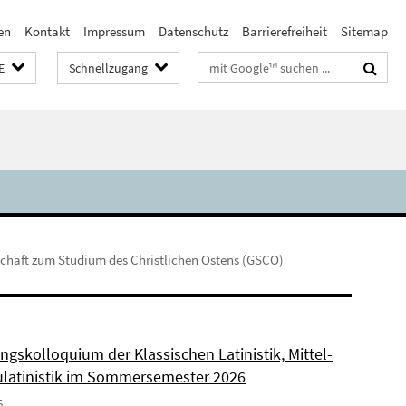
en
Kontakt
Impressum
Datenschutz
Barrierefreiheit
Sitemap
Suchbegriffe
E
Schnellzugang
lschaft zum Studium des Christlichen Ostens (GSCO)
ngskolloquium der Klassischen Latinistik, Mittel-
latinistik im Sommersemester 2026
6