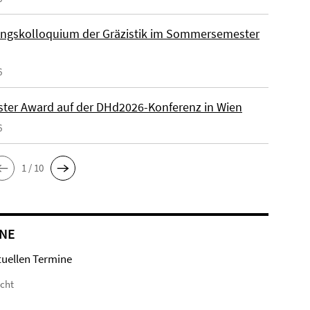
ngskolloquium der Gräzistik im Sommersemester
6
ster Award auf der DHd2026-Konferenz in Wien
6
1 / 10
NE
tuellen Termine
icht