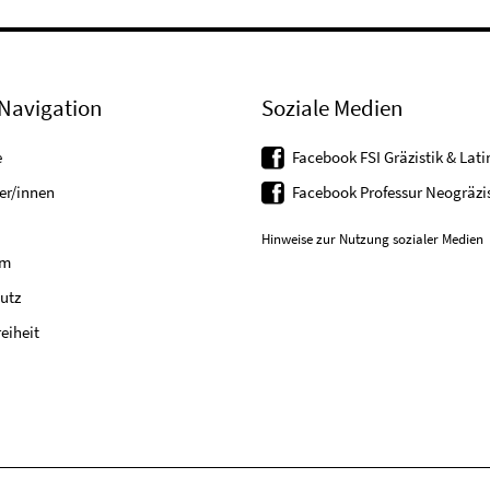
Navigation
Soziale Medien
e
Facebook FSI Gräzistik & Latin
er/innen
Facebook Professur Neogräzis
Hinweise zur Nutzung sozialer Medien
um
utz
reiheit