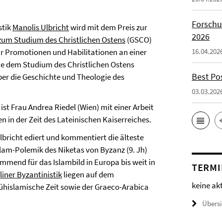
Forschu
stik
Manolis Ulbricht
wird mit dem Preis zur
2026
 zum Studium des Christlichen Ostens
(GSCO)
für Promotionen und Habilitationen an einer
16.04.202
ie dem Studium des Christlichen Ostens
Best Po
ber die Geschichte und Theologie des
03.03.202
 ist Frau Andrea Riedel (Wien) mit einer Arbeit
 in der Zeit des Lateinischen Kaiserreiches.
bricht ediert und kommentiert die älteste
lam-Polemik des Niketas von Byzanz (9. Jh)
timmend für das Islambild in Europa bis weit in
TERMI
liner Byzantinistik
liegen auf dem
keine ak
frühislamische Zeit sowie der Graeco-Arabica
Übers