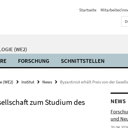
Startseite
Mitarbeiter/inn
D
LOGIE (WE2)
HRE
FORSCHUNG
SCHNITTSTELLEN
ie (WE2)
Institut
News
Byzantinist erhält Preis von der Gesel
esellschaft zum Studium des
NEWS
Forschu
und Neu
20.04.202