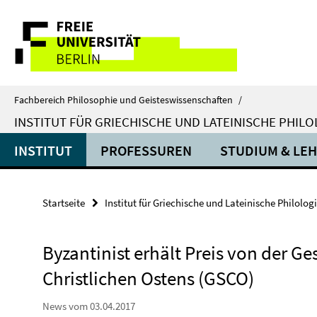
Springe
Service-
direkt
zu
Navigation
Inhalt
Fachbereich Philosophie und Geisteswissenschaften
/
INSTITUT FÜR GRIECHISCHE UND LATEINISCHE PHILO
INSTITUT
PROFESSUREN
STUDIUM & LE
Startseite
Institut für Griechische und Lateinische Philolog
Byzantinist erhält Preis von der G
Christlichen Ostens (GSCO)
News vom 03.04.2017