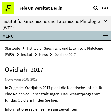
Springe
Service-
Freie Universität Berlin
direkt
Navigation
zu
Institut für Griechische und Lateinische Philologie
Inhalt
(WE2)
MENÜ
Startseite
Institut für Griechische und Lateinische Philologie
(WE2)
Institut
News
Ovidjahr 2017
Ovidjahr 2017
News vom 20.02.2017
In Zuge des Ovidjahrs 2017 plant die Klassische Latinistik
eine Reihe von Veranstaltungen. Das Gesamtprogramm
für das Ovidjahr finden Sie
hier
.
Informationen zu einzelnen ausgewählten