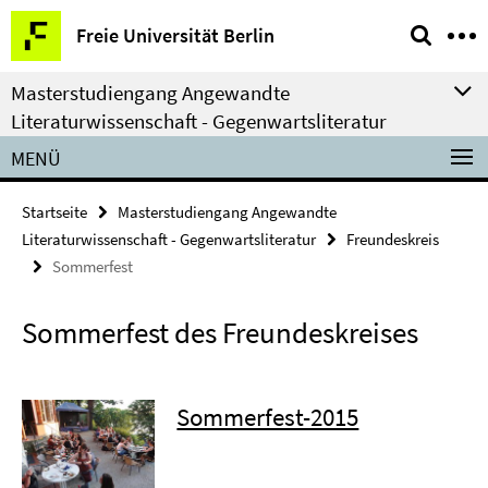
Springe
Service-
Freie Universität Berlin
direkt
Navigation
zu
Masterstudiengang Angewandte
Inhalt
Literaturwissenschaft - Gegenwartsliteratur
MENÜ
Startseite
Masterstudiengang Angewandte
Literaturwissenschaft - Gegenwartsliteratur
Freundeskreis
Sommerfest
Sommerfest des Freundeskreises
Sommerfest-2015