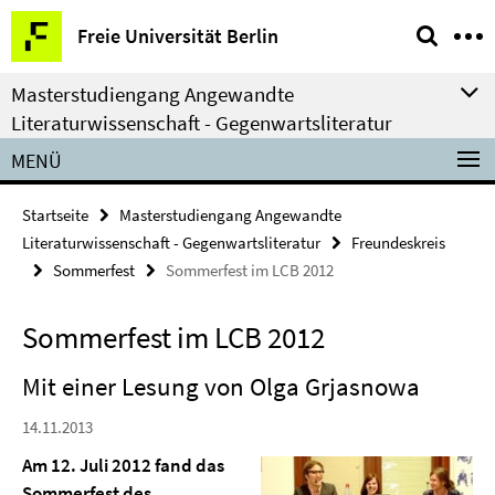
Springe
Service-
Freie Universität Berlin
direkt
Navigation
zu
Masterstudiengang Angewandte
Inhalt
Literaturwissenschaft - Gegenwartsliteratur
MENÜ
Startseite
Masterstudiengang Angewandte
Literaturwissenschaft - Gegenwartsliteratur
Freundeskreis
Sommerfest
Sommerfest im LCB 2012
Sommerfest im LCB 2012
Mit einer Lesung von Olga Grjasnowa
14.11.2013
Am 12. Juli 2012 fand das
Sommerfest des