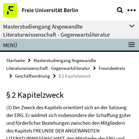
Springe
Service-
Freie Universität Berlin
direkt
Navigation
zu
Masterstudiengang Angewandte
Inhalt
Literaturwissenschaft - Gegenwartsliteratur
MENÜ
Startseite
Masterstudiengang Angewandte
Literaturwissenschaft - Gegenwartsliteratur
Freundeskreis
Geschäftsordnung
§ 2 Kapitelzweck
§ 2 Kapitelzweck
(1) Der Zweck des Kapitels orientiert sich an der Satzung
der ERG. Er widmet sich insbesondere der Schaffung guter
und förderlicher Beziehungen zwischen den Mitgliedern
des Kapitels FREUNDE DER ANGEWANDTEN
LITERATURWISSENSCHAFT, den Mitglieder der ERG und