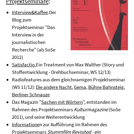
Projektseminare
:
Interview&Kaffee
.Der
Blog zum
Projektseminar "Das
Interview in der
journalistischen
Recherche" (ab SoSe
2012)
Satisfactio.
Ein Treatment von Max Walther (Story und
Stoffentwicklung - Drehbuchseminar, WS 12/13)
Radiofeatures aus dem gleichnamigen Projektseminar
(WS 11/12):
Die andere Nacht
,
Gema,
Bühne Bahnsteig
,
Berliner Schnauze
Das Magazin "
Sachen mit Wörtern
", entstanden im
Rahmen des Projektseminars
Kulturmagazine
(SoSe
2011), und seine Weiterentwicklung
Informatione
n zur Aufführung im Rahmen des
Projektseminars
Stummfilm Revisited - ein