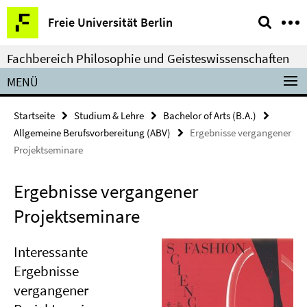
Springe
Service-
Freie Universität Berlin
direkt
Navigation
zu
Fachbereich Philosophie und Geisteswissenschaften
Inhalt
MENÜ
Startseite
Studium & Lehre
Bachelor of Arts (B.A.)
Allgemeine Berufsvorbereitung (ABV)
Ergebnisse vergangener
Projektseminare
Ergebnisse vergangener
Projektseminare
Interessante
Ergebnisse
vergangener