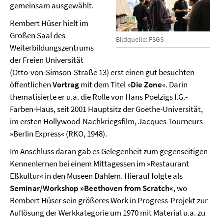
gemeinsam ausgewählt.
Rembert Hüser hielt im
Großen Saal des
Bildquelle: FSGS
Weiterbildungszentrums
der Freien Universität
(Otto-von-Simson-Straße 13) erst einen gut besuchten
öffentlichen
Vortrag
mit dem Titel »
Die Zone
«. Darin
thematisierte er u.a. die Rolle von Hans Poelzigs I.G.-
Farben-Haus, seit 2001 Hauptsitz der Goethe-Universität,
im ersten Hollywood-Nachkriegsfilm, Jacques Tourneurs
»Berlin Express« (RKO, 1948).
Im Anschluss daran gab es Gelegenheit zum gegenseitigen
Kennenlernen bei einem Mittagessen im »Restaurant
Eßkultur« in den Museen Dahlem. Hierauf folgte als
Seminar/Workshop »Beethoven from Scratch«
, wo
Rembert Hüser sein größeres Work in Progress-Projekt zur
Auflösung der Werkkategorie um 1970 mit Material u.a. zu