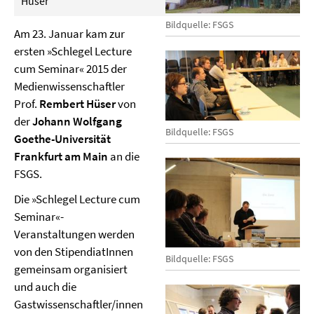
Hüser
Bildquelle: FSGS
Am 23. Januar kam zur
ersten »Schlegel Lecture
cum Seminar« 2015 der
Medienwissenschaftler
Prof.
Rembert Hüser
von
der
Johann Wolfgang
Bildquelle: FSGS
Goethe-Universität
Frankfurt am Main
an die
FSGS.
Die »Schlegel Lecture cum
Seminar«-
Veranstaltungen werden
von den StipendiatInnen
Bildquelle: FSGS
gemeinsam organisiert
und auch die
Gastwissenschaftler/innen