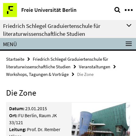
Springe
Service-
Freie Universität Berlin
direkt
Navigation
zu
Friedrich Schlegel Graduiertenschule für
Inhalt
literaturwissenschaftliche Studien
MENÜ
Startseite
Friedrich Schlegel Graduiertenschule für
literaturwissenschaftliche Studien
Veranstaltungen
Workshops, Tagungen & Vorträge
Die Zone
Die Zone
Datum:
23.01.2015
Ort:
FU Berlin, Raum JK
33/121
Leitung:
Prof. Dr. Rember