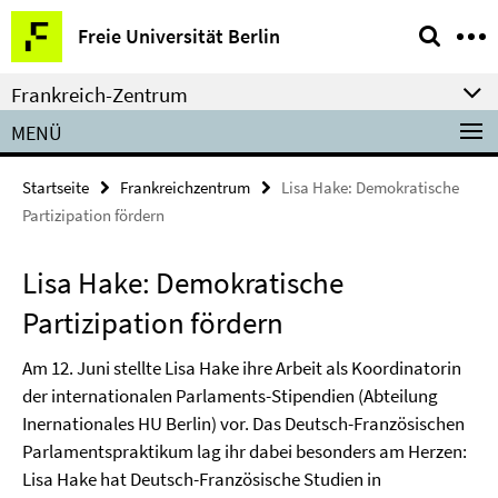
Springe
Service-
Freie Universität Berlin
direkt
Navigation
zu
Frankreich-Zentrum
Inhalt
MENÜ
Startseite
Frankreichzentrum
Lisa Hake: Demokratische
Partizipation fördern
Lisa Hake: Demokratische
Partizipation fördern
Am 12. Juni stellte Lisa Hake ihre Arbeit als Koordinatorin
der internationalen Parlaments-Stipendien (Abteilung
Inernationales HU Berlin) vor. Das Deutsch-Französischen
Parlamentspraktikum lag ihr dabei besonders am Herzen:
Lisa Hake hat Deutsch-Französische Studien in