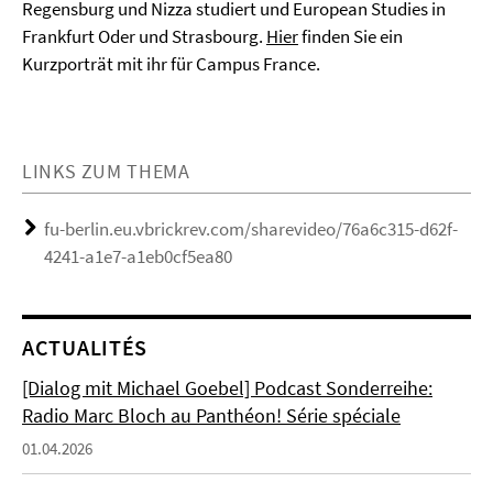
Regensburg und Nizza studiert und European Studies in
Frankfurt Oder und Strasbourg.
Hier
finden Sie ein
Kurzporträt mit ihr für Campus France.
LINKS ZUM THEMA
fu-berlin.eu.vbrickrev.com/sharevideo/76a6c315-d62f-
4241-a1e7-a1eb0cf5ea80
ACTUALITÉS
[Dialog mit Michael Goebel] Podcast Sonderreihe:
Radio Marc Bloch au Panthéon! Série spéciale
01.04.2026