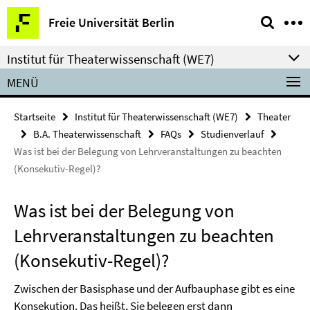
Springe
Service-
Freie Universität Berlin
direkt
Navigation
zu
Institut für Theaterwissenschaft (WE7)
Inhalt
MENÜ
Startseite
Institut für Theaterwissenschaft (WE7)
Theater
B.A. Theaterwissenschaft
FAQs
Studienverlauf
Was ist bei der Belegung von Lehrveranstaltungen zu beachten
(Konsekutiv-Regel)?
Was ist bei der Belegung von
Lehrveranstaltungen zu beachten
(Konsekutiv-Regel)?
Zwischen der Basisphase und der Aufbauphase gibt es eine
Konsekution. Das heißt, Sie belegen erst dann