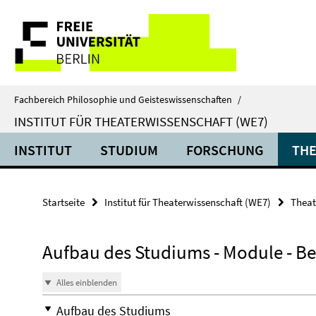
Springe
Service-
direkt
zu
Navigation
Inhalt
Fachbereich Philosophie und Geisteswissenschaften
/
INSTITUT FÜR THEATERWISSENSCHAFT (WE7)
INSTITUT
STUDIUM
FORSCHUNG
THE
Startseite
Institut für Theaterwissenschaft (WE7)
Theat
Aufbau des Studiums - Module - 
Alles einblenden
Aufbau des Studiums