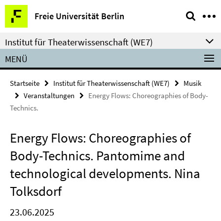
Springe
Service-
Freie Universität Berlin
direkt
Navigation
zu
Institut für Theaterwissenschaft (WE7)
Inhalt
MENÜ
Startseite
Institut für Theaterwissenschaft (WE7)
Musik
Veranstaltungen
Energy Flows: Choreographies of Body-
Technics.
Energy Flows: Choreographies of
Body-Technics. Pantomime and
technological developments. Nina
Tolksdorf
23.06.2025