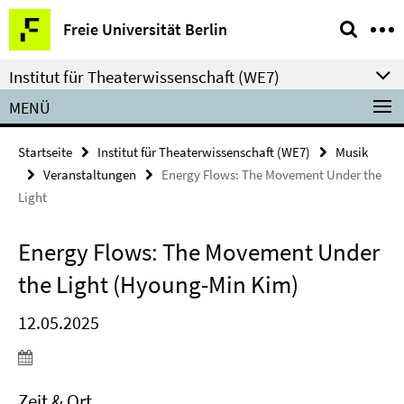
Springe
Service-
Freie Universität Berlin
direkt
Navigation
zu
Institut für Theaterwissenschaft (WE7)
Inhalt
MENÜ
Startseite
Institut für Theaterwissenschaft (WE7)
Musik
Veranstaltungen
Energy Flows: The Movement Under the
Light
Energy Flows: The Movement Under
the Light (Hyoung-Min Kim)
12.05.2025
Zeit & Ort