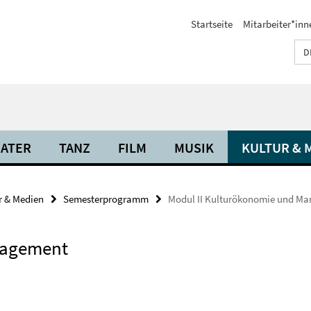
Startseite
Mitarbeiter*inn
D
ATER
TANZ
FILM
MUSIK
KULTUR & 
r & Medien
Semesterprogramm
Modul II Kulturökonomie und M
nagement