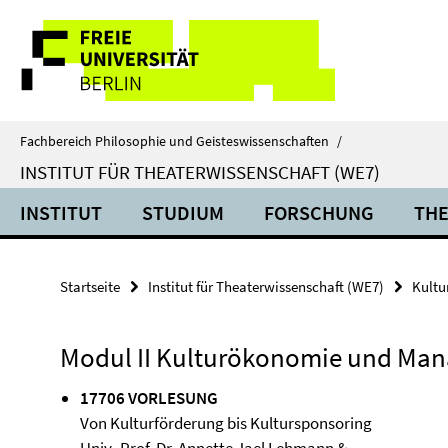
Springe
Service-
direkt
zu
Navigation
Inhalt
Fachbereich Philosophie und Geisteswissenschaften
/
INSTITUT FÜR THEATERWISSENSCHAFT (WE7)
INSTITUT
STUDIUM
FORSCHUNG
THE
Startseite
Institut für Theaterwissenschaft (WE7)
Kultu
Modul II Kulturökonomie und Ma
17706 VORLESUNG
Von Kulturförderung bis Kultursponsoring