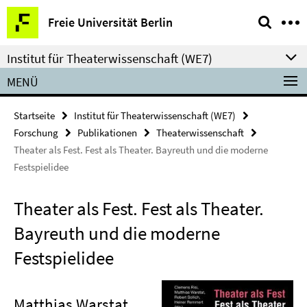
Springe
Service-
Freie Universität Berlin
direkt
Navigation
zu
Institut für Theaterwissenschaft (WE7)
Inhalt
MENÜ
Startseite
Institut für Theaterwissenschaft (WE7)
Forschung
Publikationen
Theaterwissenschaft
Theater als Fest. Fest als Theater. Bayreuth und die moderne
Festspielidee
Theater als Fest. Fest als Theater.
Bayreuth und die moderne
Festspielidee
Matthias Warstat,