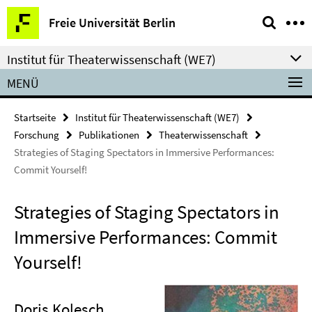
Springe
Service-
Freie Universität Berlin
direkt
Navigation
zu
Institut für Theaterwissenschaft (WE7)
Inhalt
MENÜ
Startseite
Institut für Theaterwissenschaft (WE7)
Forschung
Publikationen
Theaterwissenschaft
Strategies of Staging Spectators in Immersive Performances:
Commit Yourself!
Strategies of Staging Spectators in
Immersive Performances: Commit
Yourself!
Doris Kolesch,