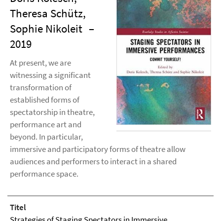
Theresa Schütz,
Sophie Nikoleit
–
2019
At present, we are
witnessing a significant
transformation of
established forms of
spectatorship in theatre,
performance art and
beyond. In particular,
immersive and participatory forms of theatre allow
audiences and performers to interact in a shared
performance space.
Titel
Strategies of Staging Spectators in Immersive