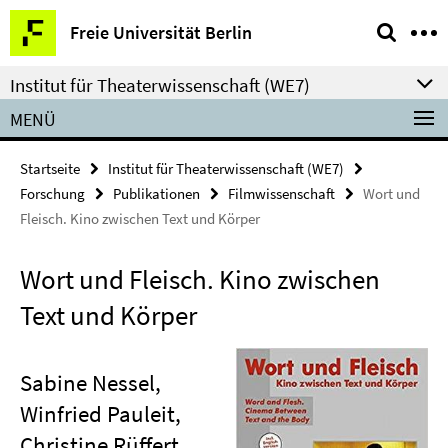
Springe
Service-
Freie Universität Berlin
direkt
Navigation
zu
Institut für Theaterwissenschaft (WE7)
Inhalt
MENÜ
Startseite
Institut für Theaterwissenschaft (WE7)
Forschung
Publikationen
Filmwissenschaft
Wort und
Fleisch. Kino zwischen Text und Körper
Wort und Fleisch. Kino zwischen
Text und Körper
Sabine Nessel,
Winfried Pauleit,
Christine Rüffert,