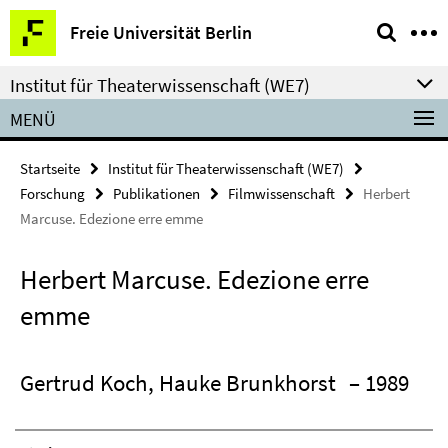
Springe
Service-
Freie Universität Berlin
direkt
Navigation
zu
Institut für Theaterwissenschaft (WE7)
Inhalt
MENÜ
Startseite
Institut für Theaterwissenschaft (WE7)
Forschung
Publikationen
Filmwissenschaft
Herbert
Marcuse. Edezione erre emme
Herbert Marcuse. Edezione erre
emme
Gertrud Koch, Hauke Brunkhorst
– 1989