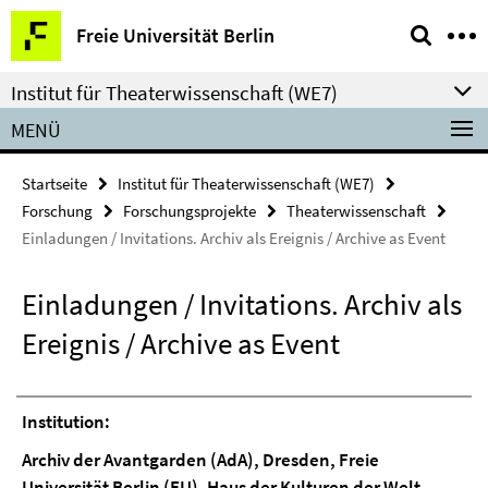
Springe
Service-
Freie Universität Berlin
direkt
Navigation
zu
Institut für Theaterwissenschaft (WE7)
Inhalt
MENÜ
Startseite
Institut für Theaterwissenschaft (WE7)
Forschung
Forschungsprojekte
Theaterwissenschaft
Einladungen / Invitations. Archiv als Ereignis / Archive as Event
Einladungen / Invitations. Archiv als
Ereignis / Archive as Event
Institution:
Archiv der Avantgarden (AdA), Dresden, Freie
Universität Berlin (FU), Haus der Kulturen der Welt