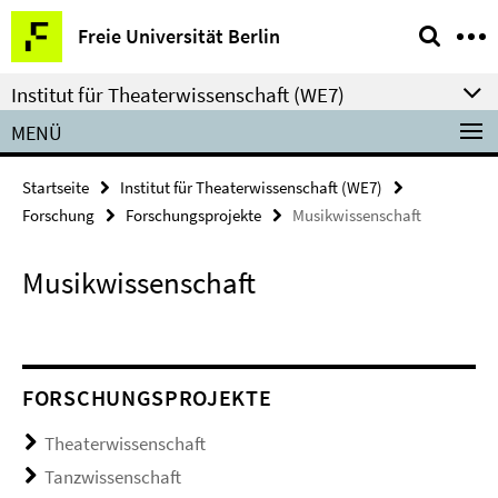
Springe
Service-
Freie Universität Berlin
direkt
Navigation
zu
Institut für Theaterwissenschaft (WE7)
Inhalt
MENÜ
Startseite
Institut für Theaterwissenschaft (WE7)
Forschung
Forschungsprojekte
Musikwissenschaft
Musikwissenschaft
FORSCHUNGSPROJEKTE
Theaterwissenschaft
Tanzwissenschaft