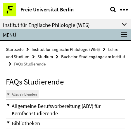
Springe
Service-
Freie Universität Berlin
direkt
Navigation
zu
Institut für Englische Philologie (WE6)
Inhalt
MENÜ
Startseite
Institut für Englische Philologie (WE6)
Lehre
und Studium
Studium
Bachelor-Studiengänge am Institut
FAQs Studierende
FAQs Studierende
Alles einblenden
Allgemeine Berufsvorbereitung (ABV) für
Kernfachstudierende
Bibliotheken