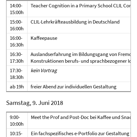
14:00-
Teacher Cognition in a Primary School CLIL Conte
15:00h
15:00-
CLIL-Lehrkräfteausbildung in Deutschland
16:00h
16:00-
Kaffeepause
16:30h
16:30-
Auslandserfahrung im Bildungsgang von Fremdspra
17:30h
Konstruktionen berufs- und sprachbezogener Iden
17:30-
kein Vortrag
18:30h
ab 19h
freier Abend zur individuellen Gestaltung
Samstag, 9. Juni 2018
9:00-
Meet the Prof and Post-Doc bei Kaffee und Snack
10:00h
10:15-
Ein fachspezifisches e-Portfolio zur Gestaltung vo