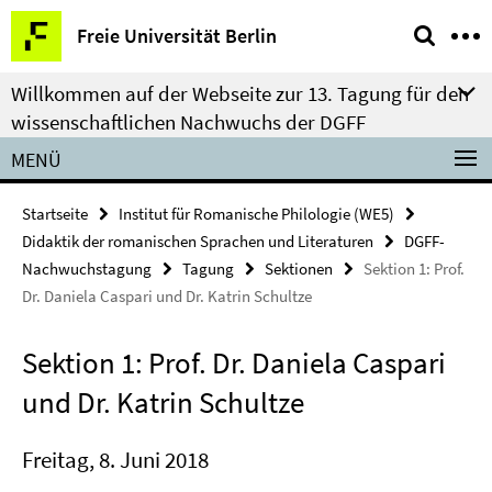
Springe
Service-
Freie Universität Berlin
direkt
Navigation
zu
Willkommen auf der Webseite zur 13. Tagung für den
Inhalt
wissenschaftlichen Nachwuchs der DGFF
MENÜ
Startseite
Institut für Romanische Philologie (WE5)
Didaktik der romanischen Sprachen und Literaturen
DGFF-
Nachwuchstagung
Tagung
Sektionen
Sektion 1: Prof.
Dr. Daniela Caspari und Dr. Katrin Schultze
Sektion 1: Prof. Dr. Daniela Caspari
und Dr. Katrin Schultze
Freitag, 8. Juni 2018