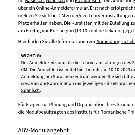
für
Baskisch
,
Galicisch
und
Katalanisch
). Die Anmeldung
über ein
Online-Anmeldeformular
. Erst nach erfolgrei
melden Sie sich bei CM zu der/den Lehrveranstaltungen 
Platz erhalten haben. Die
Kurslisten
mit der Zuteilung z
am Freitag vor Kursbeginn (13.10.) online bekannt gege
Hier finden Sie alle Informationen zur
Anmeldung zu Leh
WICHTIG:
Der Anmeldezeitraum für die Lehrveranstaltungen des Sp
CM! Die Anmeldefrist endet hier bereits am 10.10.2023 u
Anmeldung am Sprachenzentrum wenden Sie sich bitte 
sowie an die Koordination der jeweiligen Einzelsprache
Spanisch
.
Für Fragen zur Planung und Organisation Ihres Studium
die
Modulbeauftragten
des Instituts für Romanische Phi
ABV-Modulangebot