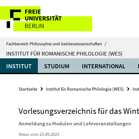
Springe
Service-
direkt
zu
Navigation
Inhalt
Fachbereich Philosophie und Geisteswissenschaften
/
INSTITUT FÜR ROMANISCHE PHILOLOGIE (WE5)
INSTITUT
STUDIUM
INTERNATIONAL
Startseite
Institut für Romanische Philologie (WE5)
Ins
Vorlesungsverzeichnis für das Win
Anmeldung zu Modulen und Lehrveranstaltungen
News vom 25.09.2023