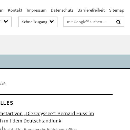
en
Kontakt
Impressum
Datenschutz
Barrierefreiheit
Sitemap
Suchbegriffe
E
Schnellzugang
/24
LLES
mstart von „Die Odyssee“: Bernard Huss im
h mit dem Deutschlandfunk
6
Institut für Romanische Philologie (WE5)