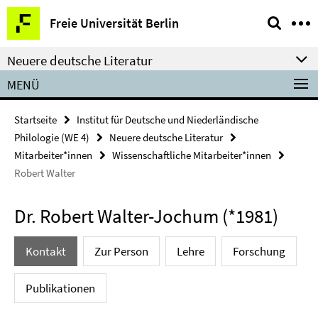
Springe
Service-
Freie Universität Berlin
direkt
Navigation
zu
Neuere deutsche Literatur
Inhalt
MENÜ
Startseite
Institut für Deutsche und Niederländische
Philologie (WE 4)
Neuere deutsche Literatur
Mitarbeiter*innen
Wissenschaftliche Mitarbeiter*innen
Robert Walter
Dr. Robert Walter-Jochum (*1981)
Kontakt
Zur Person
Lehre
Forschung
Publikationen