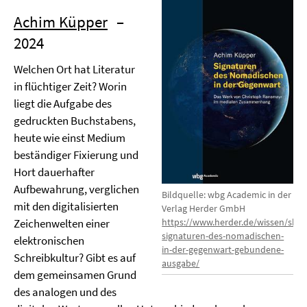
Achim Küpper
–
2024
Welchen Ort hat Literatur
in flüchtiger Zeit? Worin
liegt die Aufgabe des
gedruckten Buchstabens,
heute wie einst Medium
beständiger Fixierung und
Hort dauerhafter
Aufbewahrung, verglichen
Bildquelle: wbg Academic in der
mit den digitalisierten
Verlag Herder GmbH
https://www.herder.de/wissen/sho
Zeichenwelten einer
signaturen-des-nomadischen-
elektronischen
in-der-gegenwart-gebundene-
Schreibkultur? Gibt es auf
ausgabe/
dem gemeinsamen Grund
des analogen und des