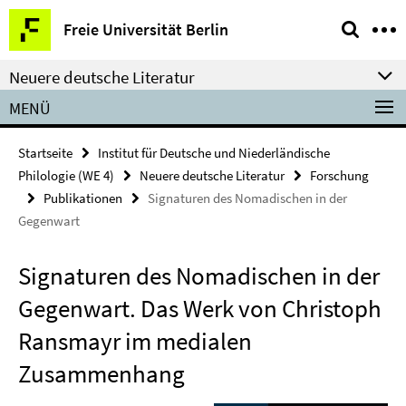
Springe
Service-
Freie Universität Berlin
direkt
Navigation
zu
Neuere deutsche Literatur
Inhalt
MENÜ
Startseite
Institut für Deutsche und Niederländische
Philologie (WE 4)
Neuere deutsche Literatur
Forschung
Publikationen
Signaturen des Nomadischen in der
Gegenwart
Signaturen des Nomadischen in der
Gegenwart. Das Werk von Christoph
Ransmayr im medialen
Zusammenhang