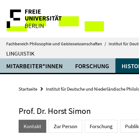
Springe
Service-
direkt
zu
Navigation
Inhalt
Fachbereich Philosophie und Geisteswissenschaften
/
Institut für Deu
LINGUISTIK
MITARBEITER*INNEN
FORSCHUNG
HISTO
Startseite
Institut für Deutsche und Niederländische Philol
Prof. Dr. Horst Simon
Kontakt
Zur Person
Forschung
Publi