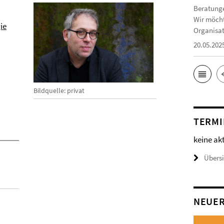
Beratunge
Wir möcht
ie
Organisat
20.05.202
Bildquelle: privat
TERMI
keine ak
Übers
NEUE