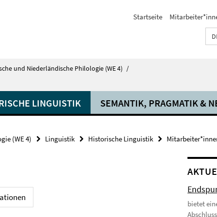
Startseite
Mitarbeiter*inn
D
tsche und Niederländische Philologie (WE 4)
/
RISCHE LINGUISTIK
SEMANTIK, PRAGMATIK & N
ogie (WE 4)
Linguistik
Historische Linguistik
Mitarbeiter*inne
AKTUE
Endspur
kationen
bietet ei
Abschluss