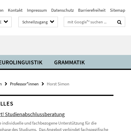
en
Kontakt
Impressum
Datenschutz
Barrierefreiheit
Sitemap
Suchbegriffe
E
Schnellzugang
EUROLINGUISTIK
GRAMMATIK
n
Professor*innen
Horst Simon
LLES
t! Studienabschlussberatung
ne individuelle und fachbezogene Unterstützung für die
phase des Studiums. Das Angebot verbindet fachspezifische