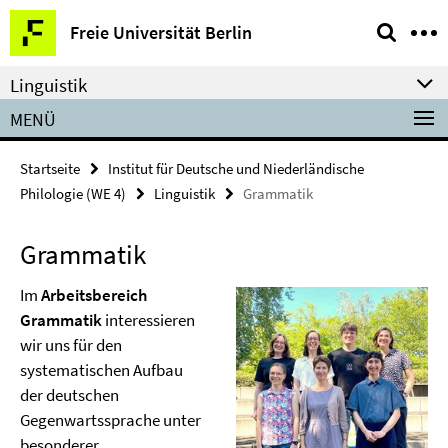
Springe
Service-
Freie Universität Berlin
direkt
Navigation
zu
Linguistik
Inhalt
MENÜ
Startseite
Institut für Deutsche und Niederländische
Philologie (WE 4)
Linguistik
Grammatik
Grammatik
Im
Arbeitsbereich
Grammatik
interessieren
wir uns für den
systematischen Aufbau
der deutschen
Gegenwartssprache unter
besonderer