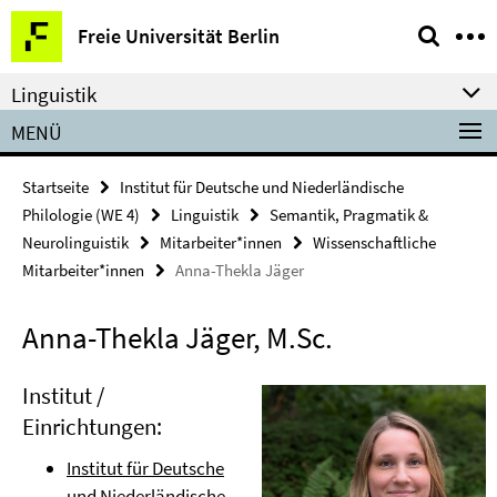
Springe
Service-
Freie Universität Berlin
direkt
Navigation
zu
Linguistik
Inhalt
MENÜ
Startseite
Institut für Deutsche und Niederländische
Philologie (WE 4)
Linguistik
Semantik, Pragmatik &
Neurolinguistik
Mitarbeiter*innen
Wissenschaftliche
Mitarbeiter*innen
Anna-Thekla Jäger
Anna-Thekla Jäger, M.Sc.
Institut /
Einrichtungen:
Institut für Deutsche
und Niederländische