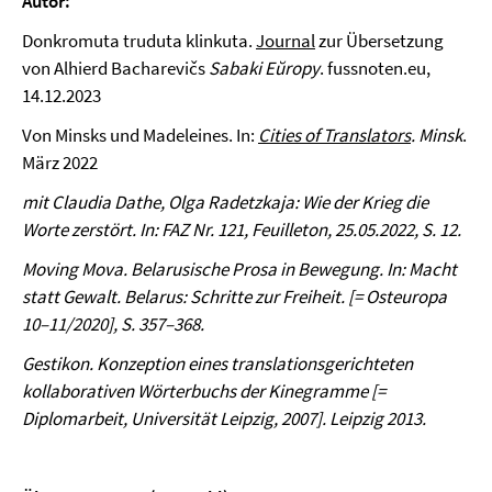
Autor:
Donkromuta truduta klinkuta.
Journal
zur Übersetzung
von Alhierd Bacharevičs
Sabaki Eŭropy
. fussnoten.eu,
14.12.2023
Von Minsks und Madeleines. In:
Cities of Translators
.
Minsk
.
März 2022
mit Claudia Dathe
, Olga
Radetzkaja
: Wie der Krieg die
Worte zerstört. In:
FAZ
Nr. 121, Feuilleton, 25.05.2022, S. 12.
Moving Mova. Belarusische Prosa in Bewegung. In:
Macht
statt Gewalt. Belarus: Schritte zur Freiheit
. [=
Osteuropa
10
–
11/2020]
, S. 357–368.
Gestikon. Konzeption eines translationsgerichteten
kollaborativen Wörterbuchs der Kinegramme [=
Diplomarbeit, Universität Leipzig, 2007]. Leipzig 2013.