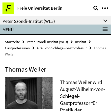
Springe
Service-
Freie Universität Berlin
direkt
Navigation
zu
Peter Szondi-Institut (WE3)
Inhalt
MENÜ
Startseite
Peter Szondi-Institut (WE3)
Institut
Gastprofessuren
A. W. von Schlegel-Gastprofessur
Thomas
Weiler
Thomas Weiler
Thomas Weiler wird
August-Wilhelm-von-
Schlegel-
Gastprofessor für
Poetik der