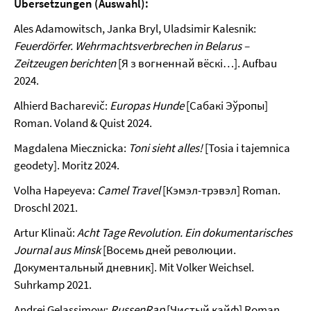
Übersetzungen (Auswahl):
Ales Adamowitsch, Janka Bryl, Uladsimir Kalesnik:
Feuerdörfer. Wehrmachtsverbrechen in Belarus –
Zeitzeugen berichten
[Я з вогненнай вёскі…]. Aufbau
2024.
Alhierd Bacharevič:
Europas Hunde
[Сабакі Эўропы]
Roman. Voland & Quist 2024.
Magdalena Miecznicka:
Toni sieht alles!
[Tosia i tajemnica
geodety]. Moritz 2024.
Volha Hapeyeva:
Camel Travel
[Кэмэл-трэвэл] Roman.
Droschl 2021.
Artur Klinaŭ:
Acht Tage Revolution. Ein dokumentarisches
Journal aus Minsk
[Восемь дней революции.
Документальный дневник]. Mit Volker Weichsel.
Suhrkamp 2021.
Andrej Gelassimow:
RussenRap
[Чистый кайф] Roman.