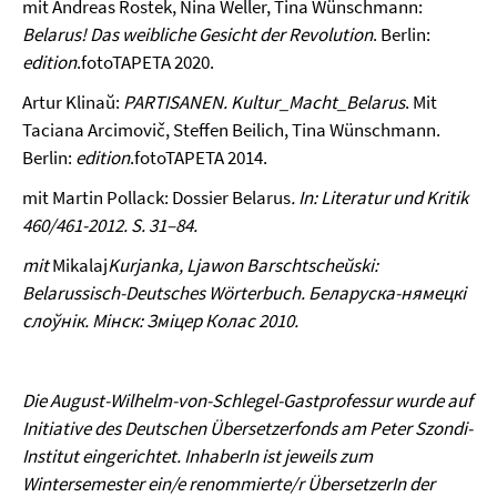
mit Andreas Rostek, Nina Weller, Tina Wünschmann:
Belarus! Das weibliche Gesicht der Revolution
. Berlin:
edition
.fotoTAPETA 2020.
Artur Klinaŭ:
PARTISANEN. Kultur_Macht_Belarus
. Mit
Taciana Arcimovič, Steffen Beilich, Tina Wünschmann.
Berlin:
edition
.fotoTAPETA 2014.
mit Martin Pollack: Dossier Belarus
. In:
Literatur und Kritik
460/461-2012. S. 31–84.
mit
Mikalaj
Kurjanka
, Ljawon
Barschtscheŭski
:
Belarussisch-Deutsches Wörterbuch.
Беларуска-нямецкі
слоўнік
. Мінск: Зміцер Колас 2010.
Die August-Wilhelm-von-Schlegel-Gastprofessur wurde auf
Initiative des Deutschen Übersetzerfonds am Peter Szondi-
Institut eingerichtet. InhaberIn ist jeweils zum
Wintersemester ein/e renommierte/r ÜbersetzerIn der