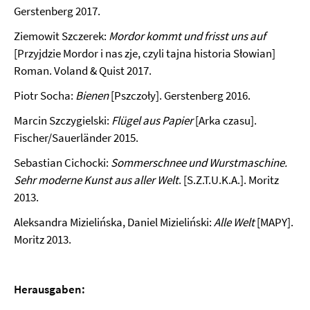
Gerstenberg 2017.
Ziemowit Szczerek:
Mordor kommt und frisst uns auf
[Przyjdzie Mordor i nas zje, czyli tajna historia Słowian]
Roman. Voland & Quist 2017.
Piotr Socha:
Bienen
[Pszczoły]. Gerstenberg 2016.
Marcin Szczygielski:
Flügel aus Papier
[Arka czasu].
Fischer/Sauerländer 2015.
Sebastian Cichocki:
Sommerschnee und Wurstmaschine.
Sehr moderne Kunst aus aller Welt
. [S.Z.T.U.K.A.]. Moritz
2013.
Aleksandra Mizielińska, Daniel Mizieliński:
Alle Welt
[MAPY].
Moritz 2013.
Herausgaben: