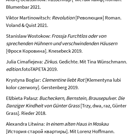
Blumenbar 2021.
Viktor Martinowitsch:
Revolution
[Революция] Roman.
Voland & Quist 2021.
Stanislaw Wostokow:
Frossja Furchtlos oder von
sprechenden Hühnern und verschwindenden Häusern
[Фрося Коровина]. Knesebeck 2019.
Julia Cimafiejeva:
Zirkus
. Gedichte. Mit Tina Wünschmann.
edition
.fotoTAPETA 2019.
Krystyna Boglar:
Clementine liebt Rot
[Klementyna lubi
kolor czerwony]. Gerstenberg 2019.
Ełżbieta Pałasz:
Bucheckern, Bernstein, Brausepulver. Die
Danziger Kindheit von Günter Grass
[Trzy, dwa, raz, Günter
Grass]. Rieder 2018.
Alexandra Litwina:
In einem
alten Haus in Moskau
[История старой квартиры]. Mit Lorenz Hoffmann.