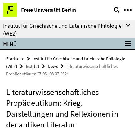
Springe
Service-
Freie Universität Berlin
direkt
Navigation
zu
Institut für Griechische und Lateinische Philologie
Inhalt
(WE2)
MENÜ
Startseite
Institut für Griechische und Lateinische Philologie
(WE2)
Institut
News
Literaturwissenschaftliches
Propädeutikum: 27.05.-08.07.2024
Literaturwissenschaftliches
Propädeutikum: Krieg.
Darstellungen und Reflexionen in
der antiken Literatur