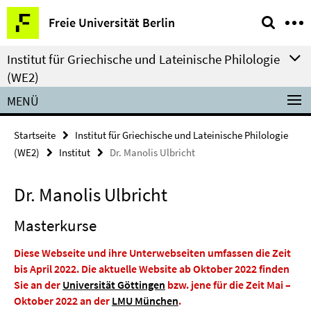
Springe
Service-
Freie Universität Berlin
direkt
Navigation
zu
Institut für Griechische und Lateinische Philologie
Inhalt
(WE2)
MENÜ
Startseite
Institut für Griechische und Lateinische Philologie
(WE2)
Institut
Dr. Manolis Ulbricht
Dr. Manolis Ulbricht
Masterkurse
Diese Webseite und ihre Unterwebseiten umfassen die Zeit
bis April 2022
. Die aktuelle Website ab Oktober 2022 finden
Sie an der
Universität Göttingen
bzw. jene für die Zeit Mai –
Oktober 2022 an der
LMU München
.