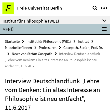
Springe
Service-
Freie Universität Berlin
direkt
Navigation
zu
Institut für Philosophie (WE1)
Inhalt
MENÜ
Startseite
Institut für Philosophie (WE1)
Institut
Mitarbeiter*innen
Professuren
Gosepath, Stefan, Prof. Dr.
News von Stefan Gosepath
Interview Deutschlandfunk
„Lehre vom Denken: Ein altes Interesse an Philosophie ist neu
entfacht", 11.6.2017
Interview Deutschlandfunk „Lehre
vom Denken: Ein altes Interesse an
Philosophie ist neu entfacht",
11.6.2017