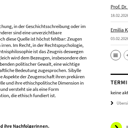
Prof. Dr
18.02.202
echung, in der Geschichtsschreibung oder im
Emilia 
anderer sind eine unverzichtbare
ch diese Quelle ist höchst fehlbar: Zeugen
03.02.202
 irren. Im Recht, in der Rechtspsychologie,
ntnisphilosophie ist das Zeugnis deswegen
gleich wird dem Bezeugen, insbesondere den
enden politischer Gewalt, eine wichtige
aftliche Bedeutung zugesprochen. Sibylle
de Aspekte der Zeugenschaft ihren prekären
TERMI
lle und ihre ethischpolitische Dimension in
d versteht sie als eine Form
keine ak
on, die ethisch fundiert ist.
Übers
d ihre Nachfolgerinnen.