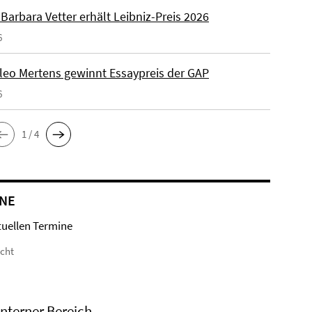
. Barbara Vetter erhält Leibniz-Preis 2026
6
Kleo Mertens gewinnt Essaypreis der GAP
6
1 / 4
NE
tuellen Termine
icht
Interner Bereich