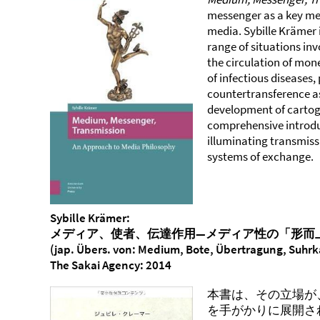
messenger as a key met
media. Sybille Krämer 
range of situations in
the circulation of mon
of infectious diseases,
countertransference as
development of cartogr
comprehensive introduc
illuminating transmiss
systems of exchange.
Sybille Krämer:
メディア、使者、伝達作用―メディア性の「形而
(jap. Übers. von: Medium, Bote, Übertragung, Suhr
The Sakai Agency: 2014
本書は、その立場が
を手がかりに展開さ