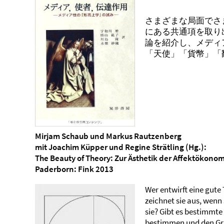
さまざまな局面でさ
にある共通項を取り
論を紹介し、メディ
「天使」「貨幣」「
Mirjam Schaub und Markus Rautzenberg
mit Joachim Küpper und Regine Strätling (Hg.):
The Beauty of Theory: Zur Ästhetik der Affektökono
Paderborn: Fink 2013
Wer entwirft eine gute
zeichnet sie aus, wenn
sie? Gibt es bestimmte
bestimmen und den Gr