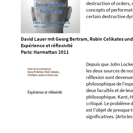
destruction of orders,
concepts of performati
certain destructive dy
David Lauer mit Georg Bertram, Robin Celikates und
Expérience et réflexivité
Paris: Harmattan 2011
Depuis que John Locke 
les deux sources de no
réflexion sont devenues
philosophique de l'esp
deux facultés et de leur
philosophique. Kant, H
critiqué. Le problème d
est l'objet de presque
significatives. (Article