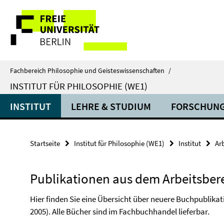
Springe
Service-
direkt
zu
Navigation
Inhalt
Fachbereich Philosophie und Geisteswissenschaften
/
INSTITUT FÜR PHILOSOPHIE (WE1)
INSTITUT
LEHRE & STUDIUM
FORSCHUN
Startseite
Institut für Philosophie (WE1)
Institut
Ar
Publikationen aus dem Arbeitsber
Hier finden Sie eine Übersicht über neuere Buchpublikat
2005). Alle Bücher sind im Fachbuchhandel lieferbar.