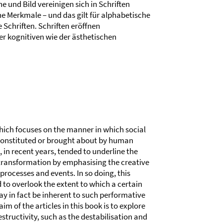
 und Bild vereinigen sich in Schriften
he Merkmale – und das gilt für alphabetische
 Schriften. Schriften eröffnen
r kognitiven wie der ästhetischen
hich focuses on the manner in which social
s constituted or brought about by human
e, in recent years, tended to underline the
transformation by emphasising the creative
processes and events. In so doing, this
 to overlook the extent to which a certain
y in fact be inherent to such performative
im of the articles in this book is to explore
structivity, such as the destabilisation and