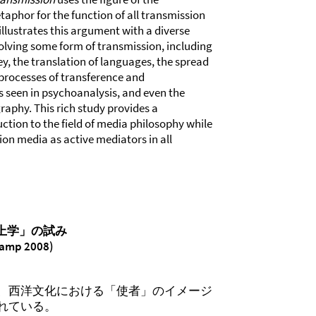
aphor for the function of all transmission
illustrates this argument with a diverse
volving some form of transmission, including
ey, the translation of languages, the spread
 processes of transference and
 seen in psychoanalysis, and even the
aphy. This rich study provides a
tion to the field of media philosophy while
ion media as active mediators in all
上学」の試み
kamp 2008)
、西洋文化における「使者」のイメージ
れている。