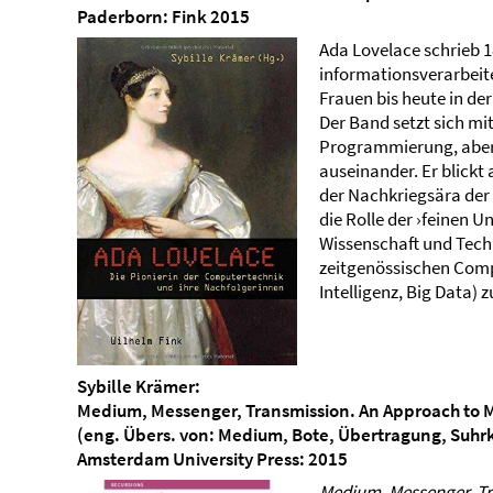
Paderborn: Fink 2015
Ada Lovelace schrieb 1
informationsverarbeit
Frauen bis heute in der
Der Band setzt sich mit
Programmierung, aber a
auseinander. Er blickt
der Nachkriegsära der
die Rolle der ›feinen U
Wissenschaft und Techn
zeitgenössischen Comp
Intelligenz, Big Data)
Sybille Krämer:
Medium, Messenger, Transmission. An Approach to 
(eng. Übers. von: Medium, Bote, Übertragung, Suh
Amsterdam University Press: 2015
Medium, Messenger, T