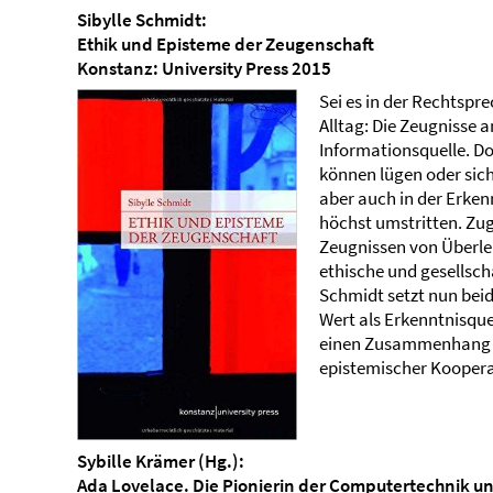
Sibylle Schmidt:
Ethik und Episteme der Zeugenschaft
Konstanz: University Press 2015
Sei es in der Rechtspr
Alltag: Die Zeugnisse 
Informationsquelle. Do
können lügen oder sich
aber auch in der Erken
höchst umstritten. Zu
Zeugnissen von Überleb
ethische und gesellsch
Schmidt setzt nun bei
Wert als Erkenntnisque
einen Zusammenhang un
epistemischer Kooperati
Sybille Krämer (Hg.):
Ada Lovelace. Die Pionierin der Computertechnik un