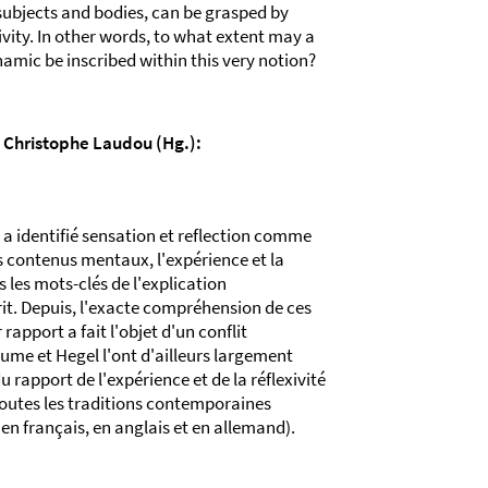
 subjects and bodies, can be grasped by
vity. In other words, to what extent may a
namic be inscribed within this very notion?
 Christophe Laudou (Hg.):
a identifié sensation et reflection comme
s contenus mentaux, l'expérience et la
 les mots-clés de l'explication
rit. Depuis, l'exacte compréhension de ces
 rapport a fait l'objet d'un conflit
ume et Hegel l'ont d'ailleurs largement
u rapport de l'expérience et de la réflexivité
 toutes les traditions contemporaines
s en français, en anglais et en allemand).