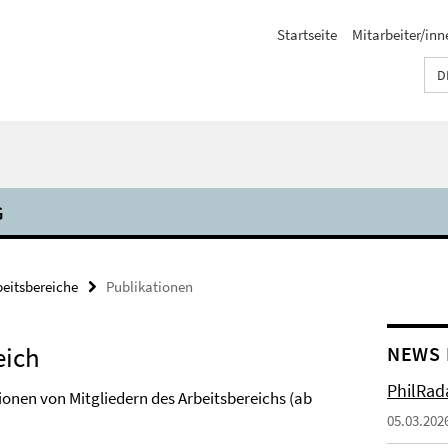
Startseite
Mitarbeiter/inn
D
G
beitsbereiche
Publikationen
eich
NEWS 
PhilRada
ionen von Mitgliedern des Arbeitsbereichs (ab
05.03.202