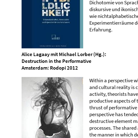
Dichotomie von Sprache
diskursive und ikonisc
wie nichtalphabetische
Experimentierräume de
Erfahrung.
Alice Lagaay mit Michael Lorber (Hg.):
Destruction in the Performative
Amsterdam: Rodopi 2012
Within a perspective w
and cultural reality i
activity, theorists hav
productive aspects of 
thrust of performative 
perspective has tended
destructive element ma
processes. The shared a
the manner in which de