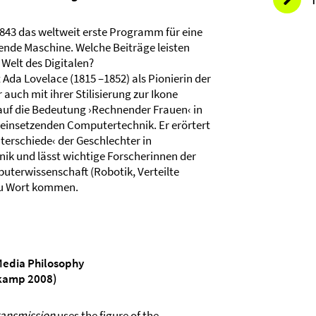
843 das weltweit erste Programm für eine
ende Maschine. Welche Beiträge leisten
 Welt des Digitalen?
 Ada Lovelace (1815 –1852) als Pionierin der
uch mit ihrer Stilisierung zur Ikone
 auf die Bedeutung ›Rechnender Frauen‹ in
 einsetzenden Computertechnik. Er erörtert
nterschiede‹ der Geschlechter in
ik und lässt wichtige Forscherinnen der
uterwissenschaft (Robotik, Verteilte
 zu Wort kommen.
Media Philosophy
rkamp 2008)
ransmission
uses the figure of the