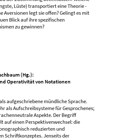
gste, Lüste) transportiert eine Theorie -
 Aversionen legt sie offen? Gelingt es mit
uen Blick auf ihre spezifischen
ismen zu gewinnen?
rschbaum (Hg.):
und Operativität von Notationen
t als aufgeschriebene mündliche Sprache.
ehr als Aufschreibsysteme für Gesprochenes;
prachenneutrale Aspekte. Der Begriff
ielt auf einen Perspektivenwechsel: die
onographisch reduzierten und
n Schriftkonzeptes. Jenseits der