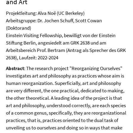
and Art
Projektleitung: Alva Noë (UC Berkeley)
Arbeitsgruppe: Dr. Jochen Schuff, Scott Cowan
(Doktorand)
Einstein Visiting Fellowship, bewilligt von der Einstein
Stiftung Berlin, angesiedelt am GRK 2638 und am
Arbeitsbereich Prof. Bertram (Antrag als Sprecher des GRK
2638), Laufzeit: 2022-2024
Abstract
: The research project "Reorganizing Ourselves"
investigates art and philosophy as practices whose aim is
human reorganization. Superficially, art and philosophy
are very different, the one practical, dedicated to making,
the other theoretical. A leading idea of the project is that
art and philosophy, understood correctly, are each species
of a common genus, specifically, they are reorganizational
practices, that is, practices oriented to the dual task of
unveiling us to ourselves and doing so in ways that make