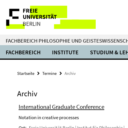
Springe
Service-
direkt
zu
Navigation
Inhalt
FACHBEREICH PHILOSOPHIE UND GEISTESWISSENSC
FACHBEREICH
INSTITUTE
STUDIUM & LE
Startseite
Termine
Archiv
Archiv
International Graduate Conference
Notation in creative processes
Ort:
Freie Universität Berlin | Institut für Philosophie |