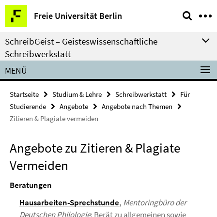
Springe
Service-
Freie Universität Berlin
direkt
Navigation
zu
SchreibGeist – Geisteswissenschaftliche
Inhalt
Schreibwerkstatt
MENÜ
Startseite
Studium & Lehre
Schreibwerkstatt
Für
Studierende
Angebote
Angebote nach Themen
Zitieren & Plagiate vermeiden
Angebote zu Zitieren & Plagiate
Vermeiden
Beratungen
Hausarbeiten-Sprechstunde
,
Mentoringbüro der
Deutschen Philologie
: Berät zu allgemeinen sowie