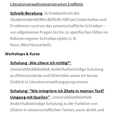
Literaturverwaltungsprogramm EndNote
.
Schreib-Beratung
, Schreibzentrum des
StudierendenWERKs BERLIN
: Hilft bei Unklarheiten und
Problemen rund um das wissenschaftliche Schreiben –
von allgemeinen Fragen bis hin zu spezifischen Fällen im
Rahmen eigener Schreibprojekte (z. B.
Haus-/Abschlussarbeit).
Workshops & Kurse
Schulung
„
Wie zitiere ich richtig?“
,
Universitätsbibliothek
: Anderthalbstündige Schulung
zu Zitierstandards und Zitierstilen sowie ein kurzer
Einblick in Literaturverwaltungsprogramme.
Schulung: "
Wie integriere ich Zitate in meinen Text?
Umgang mit Quellen"
,
Universitätsbibliothek
:
Anderthalbstündige Schulung zu der Funktion von
Zitaten in wissenschaftlichen Texten, wann direkt und