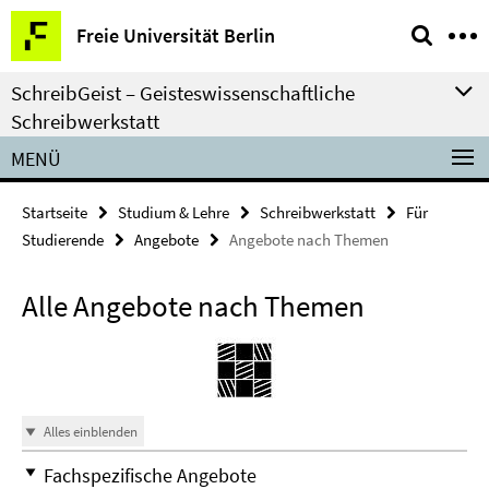
Springe
Service-
Freie Universität Berlin
direkt
Navigation
zu
SchreibGeist – Geisteswissenschaftliche
Inhalt
Schreibwerkstatt
MENÜ
Startseite
Studium & Lehre
Schreibwerkstatt
Für
Studierende
Angebote
Angebote nach Themen
Alle Angebote nach Themen
Alles einblenden
Fachspezifische Angebote