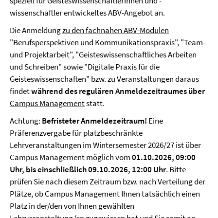
speziell für Geisteswissenschaftlerinnen und -
wissenschaftler entwickeltes ABV-Angebot
an.
Die Anmeldung
zu den fachnahen ABV-Modulen
"Berufsperspektiven und Kommunikationspraxis", "
T
eam-
und Projektarbeit", "Geisteswissenschaftliches Arbeiten
und Schreiben" sowie "Digitale Praxis für die
Geisteswissenschaften" bzw. zu Veranstaltungen daraus
findet
während des regulären Anmeldezeitraumes über
Campus Management
statt.
Achtung:
Befristeter Anmeldezeitraum!
Eine
Präferenzvergabe für platzbeschränkte
Lehrveranstaltungen im Wintersemester 2026/27 ist über
Campus Management möglich vom
01.10.2026, 09:00
Uhr, bis einschließlich 09.10.2026, 12:00 Uhr
. Bitte
prüfen Sie nach diesem Zeitraum bzw. nach Verteilung der
Plätze, ob Campus Management Ihnen tatsächlich einen
Platz in der/den von Ihnen gewählten
Lehrveranstaltung/en zugewiesen hat und Sie somit an