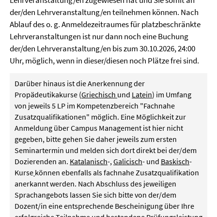
der/den Lehrveranstaltung/en teilnehmen können. Nach
Ablauf des o. g. Anmeldezeitraumes für platzbeschränkte
Lehrveranstaltungen ist nur dann noch eine Buchung
der/den Lehrveranstaltung/en bis zum 30.10.2026, 24:00
Uhr, möglich, wenn in dieser/diesen noch Plätze frei sind.
Darüber hinaus ist die Anerkennung der
Propädeutikakurse (
Griechisch
und
Latein
) im Umfang
von jeweils 5 LP im Kompetenzbereich "Fachnahe
Zusatzqualifikationen" möglich. Eine Möglichkeit zur
Anmeldung über Campus Management ist hier nicht
gegeben, bitte gehen Sie daher jeweils zum ersten
Seminartermin und melden sich dort direkt bei der/dem
Dozierenden an.
Katalanisch
-,
Galicisch
- und
Baskisch
-
Kurse
können ebenfalls als fachnahe Zusatzqualifikation
anerkannt werden. Nach Abschluss des jeweiligen
Sprachangebots lassen Sie sich bitte von der/dem
Dozent/in eine entsprechende Bescheinigung über Ihre
erfolgreiche Teilnahme und bestandene Prüfungsleistung