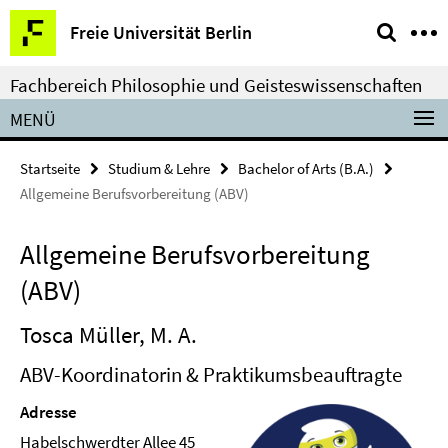
Springe
Service-
Freie Universität Berlin
direkt
Navigation
zu
Fachbereich Philosophie und Geisteswissenschaften
Inhalt
MENÜ
Startseite
Studium & Lehre
Bachelor of Arts (B.A.)
Allgemeine Berufsvorbereitung (ABV)
Allgemeine Berufsvorbereitung
(ABV)
Tosca Müller, M. A.
ABV-Koordinatorin & Praktikumsbeauftragte
Adresse
Habelschwerdter Allee 45