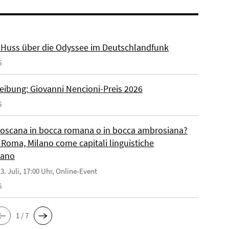
r. Huss über die Odyssee im Deutschlandfunk
6
eibung: Giovanni Nencioni-Preis 2026
6
toscana in bocca romana o in bocca ambrosiana?
 Roma, Milano come capitali linguistiche
liano
3. Juli, 17:00 Uhr, Online-Event
6
1 / 7