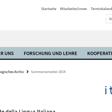
Startseite
Mitarbeiter/innen
Terminkalend
D
R UNS
FORSCHUNG UND LEHRE
KOOPERAT
ogisches Archiv
Sommersemester 2014
e della Lingua Italiana