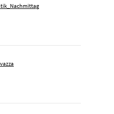
istik_Nachmittag
avazza