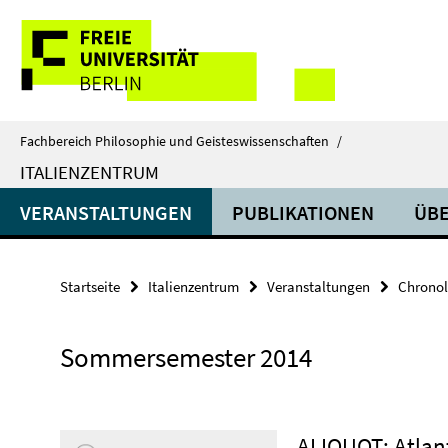
Springe
Service-
direkt
zu
Navigation
Inhalt
Fachbereich Philosophie und Geisteswissenschaften
/
ITALIENZENTRUM
VERANSTALTUNGEN
PUBLIKATIONEN
ÜBE
Startseite
Italienzentrum
Veranstaltungen
Chronol
Sommersemester 2014
ALIQUOT: Atlant