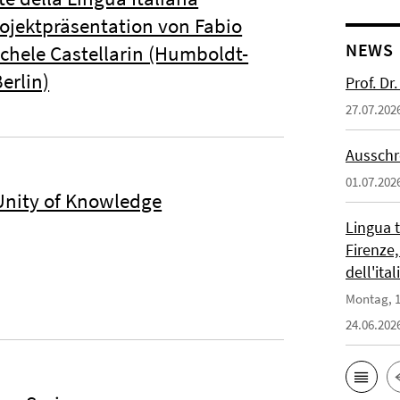
ojektpräsentation von Fabio
NEWS
chele Castellarin (Humboldt-
erlin)
Prof. D
27.07.202
Ausschr
01.07.202
Unity of Knowledge
Lingua 
Firenze,
dell'ita
Montag, 1
24.06.202