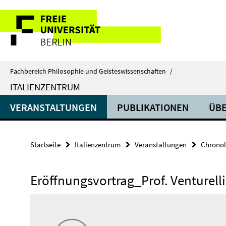
Springe
Service-
direkt
zu
Navigation
Inhalt
Fachbereich Philosophie und Geisteswissenschaften
/
ITALIENZENTRUM
VERANSTALTUNGEN
PUBLIKATIONEN
ÜBE
Startseite
Italienzentrum
Veranstaltungen
Chronol
Eröffnungsvortrag_Prof. Venturelli