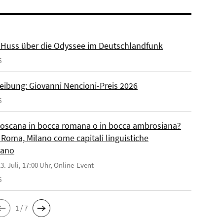
r. Huss über die Odyssee im Deutschlandfunk
6
eibung: Giovanni Nencioni-Preis 2026
6
toscana in bocca romana o in bocca ambrosiana?
 Roma, Milano come capitali linguistiche
liano
3. Juli, 17:00 Uhr, Online-Event
6
1 / 7