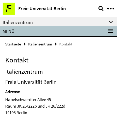
Springe
Service-
Freie Universität Berlin
direkt
Navigation
zu
Italienzentrum
Inhalt
MENÜ
Startseite
Italienzentrum
Kontakt
Kontakt
Italienzentrum
Freie Universität Berlin
Adresse
Habelschwerdter Allee 45
Raum JK 26/222b und JK 26/222d
14195 Berlin