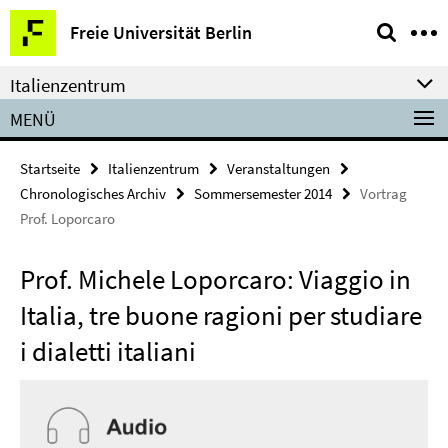
Springe
Service-
Freie Universität Berlin
direkt
Navigation
zu
Italienzentrum
Inhalt
MENÜ
Startseite
Italienzentrum
Veranstaltungen
Chronologisches Archiv
Sommersemester 2014
Vortrag
Prof. Loporcaro
Prof. Michele Loporcaro: Viaggio in
Italia, tre buone ragioni per studiare
i dialetti italiani