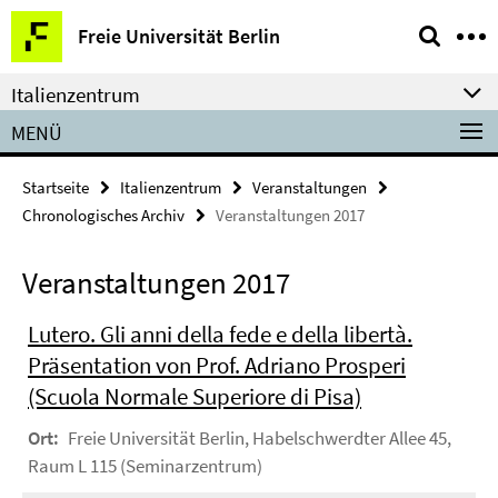
Springe
Service-
Freie Universität Berlin
direkt
Navigation
zu
Italienzentrum
Inhalt
MENÜ
Startseite
Italienzentrum
Veranstaltungen
Chronologisches Archiv
Veranstaltungen 2017
Veranstaltungen 2017
Lutero. Gli anni della fede e della libertà.
Präsentation von Prof. Adriano Prosperi
(Scuola Normale Superiore di Pisa)
Ort:
Freie Universität Berlin, Habelschwerdter Allee 45,
Raum L 115 (Seminarzentrum)