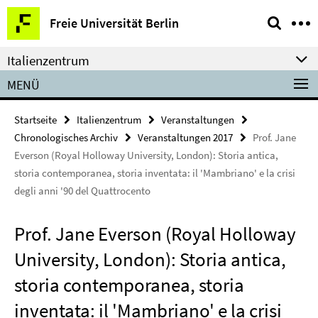
Springe
Service-
Freie Universität Berlin
direkt
Navigation
zu
Italienzentrum
Inhalt
MENÜ
Startseite
Italienzentrum
Veranstaltungen
Chronologisches Archiv
Veranstaltungen 2017
Prof. Jane
Everson (Royal Holloway University, London): Storia antica,
storia contemporanea, storia inventata: il 'Mambriano' e la crisi
degli anni '90 del Quattrocento
Prof. Jane Everson (Royal Holloway
University, London): Storia antica,
storia contemporanea, storia
inventata: il 'Mambriano' e la crisi